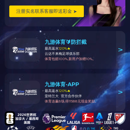
CSJ系列
WF系列吸尘BET