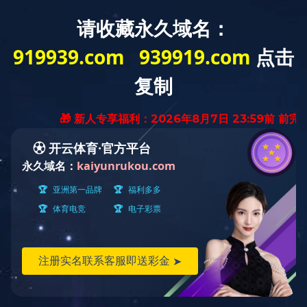
我公司专业生产制药机械、食品机械、化工机械、是集研制、开发、销售于一体的专
网站首页
关于我们
新闻资讯
产
产品展示
当前位置：
首页
> 公司产
粉碎系列
BETWAY网页版在线登录